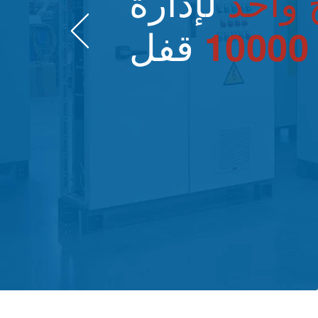
واحد
لإدارة
ح
10000
قفل