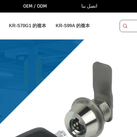
OEM / ODM
اتصل بنا
KR-S70G1 的複本
KR-S99A 的複本