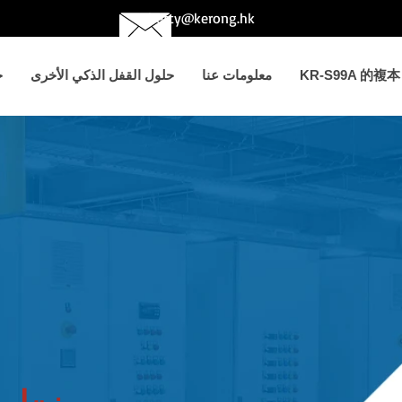
betty@kerong.hk
KR-S99A 的複本
معلومات عنا
حلول القفل الذكي الأخرى
ح