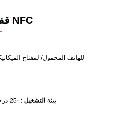
قفل الخزانة الذكي NFC
NFC للهاتف المحمول/المفتاح الميكاني
بيئة
التشغيل
:
-25 درجة مئوية ~ +65 درجة مئوية