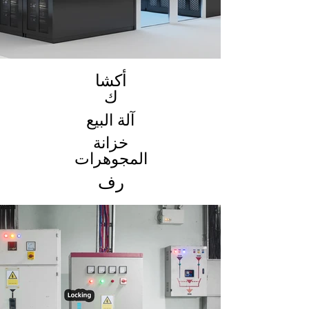
أكشا
ك
آلة البيع
خزانة
المجوهرات
رف