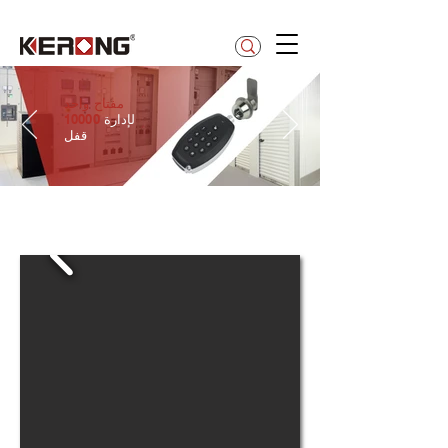
betty@kerong.hk
واحد
مفتاح
لإدارة
10000
قفل