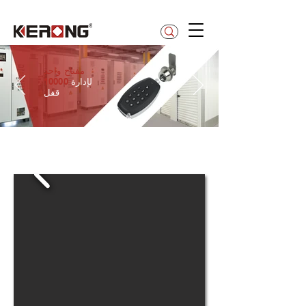
betty@kerong.hk
واحد
مفتاح
لإدارة
10000
قفل