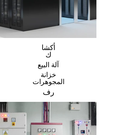
أكشا
ك
آلة البيع
خزانة
المجوهرات
رف