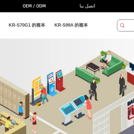
OEM / ODM
اتصل بنا
KR-S70G1 的複本
KR-S99A 的複本