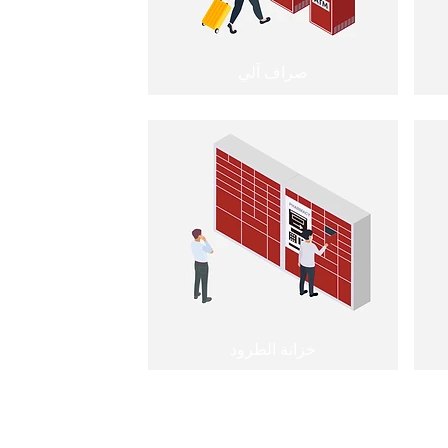
صراف آلي
خزانة الطرود