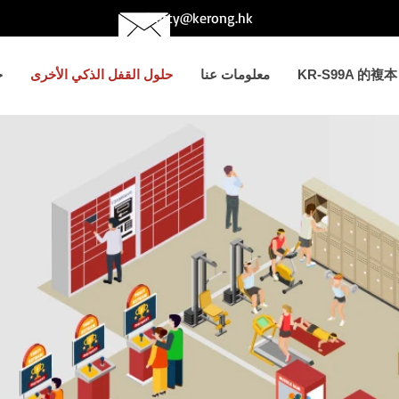
betty@kerong.hk
KR-S99A 的複本
معلومات عنا
حلول القفل الذكي الأخرى
ح