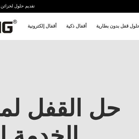
تقديم حلول لخزائن ا
لول قفل بدون بطارية
أقفال ذكية
أقفال إلكترونية
حل القفل لم
الخدمة ال