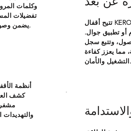
رة عن بعد
تفضيلات المس
تتيح أقفال KERONG الذكية المراقبة الفورية والإدارة عن
يضمن وصولاً سلسًا مع الحفاظ على معايير أمان عالية.
 أو تطبيق جوال.
صول، وتتبع سجل
، مما يعزز كفاءة
شغيل والأمان.
أنظمة الأقف
كشف العبث
مشفرة
الاستدامة
والتهديدات 