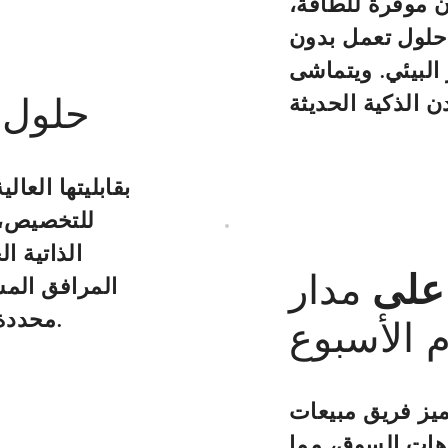
ن موفرة للطاقة،
 حلول تعمل بدون
 البيئي. ويتماشى
حلول 
للتخصيص، 
الذاتية ال
 على
مدار
المرافق المش
محددة وتوسيع نطاقها لتلبية المتطلبات المتزايدة.
 الأسبوع
 فريق مبيعات KERONG باحترافية عالية. فهم
جاهات السوق، مما