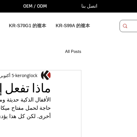
OEM / ODM
اتصل بنا
KR-S70G1 的複本
KR-S99A 的複本
All Posts
keronglock
5 أكتوبر 2021
ماذا تفعل إ
الأقفال الذكية حديثة وم
أخرى. لكن كل هذا يؤدي 