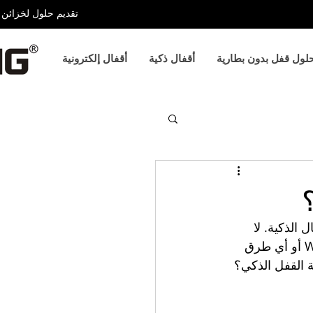
تقديم حلول لخزائن ا
لول قفل بدون بطارية
أقفال ذكية
أقفال إلكترونية
 الذكية. لا 
حاجة لحمل مفتاح ميكانيكي. يمكنك التحكم في القفل عبر Bluetooth أو APP أو Wi-Fi أو أي طرق 
ة القفل الذكي؟