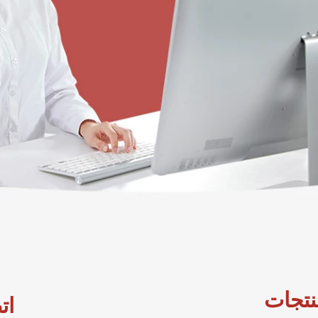
نتجات
ات