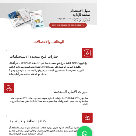
سهل الاستخدام
صديقة للإدارة
حل قفل ذكي احترافي، مناسب لأي موقف.
التكنولوجيا في الحياة.
GET THE PRODUCT BROCHURE
الوظائف والاحتمالات
خيارات فتح متعددة الاستخدامات
تدعم أقفال KERONG الذكية طرق فتح متعددة، بما في ذلك تقنية NFC والبلوتوث
وتقنية تحديد الهوية بموجات الراديو (RFID) وكلمات المرور الرقمية. تلبي هذه
المرونة تفضيلات المستخدمين المختلفة وظروفهم المختلفة، مما يضمن وصولاً
سلسًا مع الحفاظ على معايير أمان عالية.
ميزات الأمان المتقدمة
مستوى حماية IP66: أقفالنا الذكية للدراجات البخارية مزودة بمستوى حماية IP66، مما يوفر
حماية قوية ضد تسرب الغبار والماء. هذا يضمن حماية ممتلكاتك القيّمة في مختلف الظروف
البيئية.
كفاءة الطاقة والاستدامة
صُممت العديد من أقفالنا الذكية لتكون موفرة للطاقة، باستخدام تقنيات موفرة للطاقة، أو
حتى حلول تعمل بدون بطاريات، لتقليل تكاليف الصيانة والتأثير البيئي. ويتماشى هذا مع
أهداف الاستدامة للمدن الذكية الحديثة.