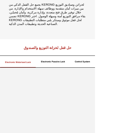
يجمع حل القفل الذكي من KERONG لخزائن وصناديق التوزيع
بين ميزات أمان متقدمة ووظائف سهلة الاستخدام والإدارة. من
خلال توفير طرق فتح متعددة، وإدارة مركزية، وأمان مُحسّن،
تضمن KERONG بقاء مرافق التوزيع آمنة وسهلة الوصول. اختر
KERONG لحل قفل موثوق ومبتكر يلبي متطلبات التطبيقات
الصناعية الحديثة وتطبيقات المدن الذكية.
حل قفل لخزانة التوزيع والصندوق
Electronic Passive Lock
Control System
Electronic Motorised Lock