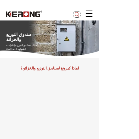
betty@kerong.hk
صندوق التوزيع
والخزانة
أقفال لصناديق التوزيع والخزانات
التكنولوجيا في الحياة
لماذا كيرونغ
لصناديق التوزيع والخزائن؟