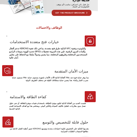
صديقة للإدارة
حل قفل ذكي احترافي، مناسب لأي موقف.
التكنولوجيا في الحياة.
GET THE PRODUCT BROCHURE
الوظائف والاحتمالات
خيارات فتح متعددة الاستخدامات
تدعم أقفال KERONG الذكية طرق فتح متعددة، بما في ذلك تقنية NFC والبلوتوث وتقنية
تحديد الهوية بموجات الراديو (RFID) وكلمات المرور الرقمية. تلبي هذه المرونة تفضيلات
المستخدمين المختلفة وظروفهم المختلفة، مما يضمن وصولاً سلسًا مع الحفاظ على معايير
أمان عالية.
ميزات الأمان المتقدمة
مستوى حماية IP66: أقفالنا الذكية لآلات الألعاب مُجهزة بمستوى حماية IP66، مما يوفر حماية قوية ضد
تسرب الغبار والماء. هذا يضمن حماية ممتلكاتك القيّمة في مختلف الظروف البيئية.
كفاءة الطاقة والاستدامة
صُممت العديد من أقفالنا الذكية لتكون موفرة للطاقة، باستخدام تقنيات موفرة للطاقة، أو حتى حلول
تعمل بدون بطاريات، لتقليل تكاليف الصيانة والتأثير البيئي. ويتماشى هذا مع أهداف الاستدامة للمدن
الذكية الحديثة.
حلول قابلة للتخصيص والتوسع
تتميز أنظمة القفل الذكية من KERONG بقدرتها العالية على التخصيص لتلبية احتياجات محددة وتوسيع
نطاقها لاستيعاب الطلبات المتزايدة.