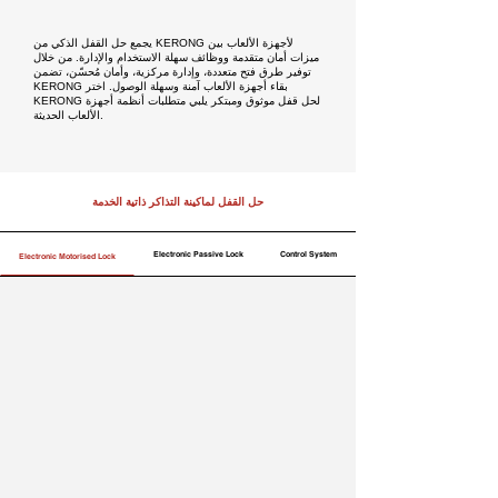
يجمع حل القفل الذكي من KERONG لأجهزة الألعاب بين
ميزات أمان متقدمة ووظائف سهلة الاستخدام والإدارة. من خلال
توفير طرق فتح متعددة، وإدارة مركزية، وأمان مُحسّن، تضمن
KERONG بقاء أجهزة الألعاب آمنة وسهلة الوصول. اختر
KERONG لحل قفل موثوق ومبتكر يلبي متطلبات أنظمة أجهزة
الألعاب الحديثة.
حل القفل لماكينة التذاكر ذاتية الخدمة
Electronic Passive Lock
Control System
Electronic Motorised Lock