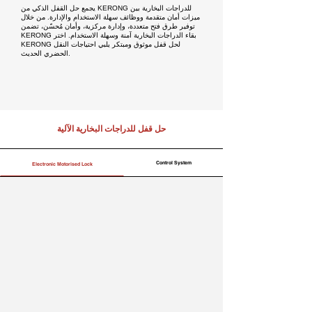
يجمع حل القفل الذكي من KERONG للدراجات البخارية بين
ميزات أمان متقدمة ووظائف سهلة الاستخدام والإدارة. من خلال
توفير طرق فتح متعددة، وإدارة مركزية، وأمان مُحسّن، تضمن
KERONG بقاء الدراجات البخارية آمنة وسهلة الاستخدام. اختر
KERONG لحل قفل موثوق ومبتكر يلبي احتياجات النقل
الحضري الحديث.
حل قفل للدراجات البخارية الآلية
Control System
Electronic Motorised Lock