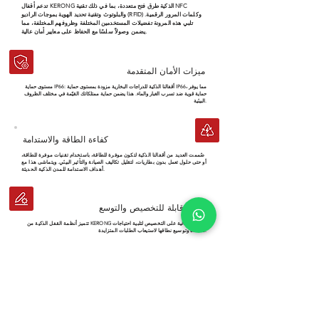
تدعم أقفال KERONG الذكية طرق فتح متعددة، بما في ذلك تقنية NFC
والبلوتوث وتقنية تحديد الهوية بموجات الراديو (RFID) وكلمات المرور الرقمية.
تلبي هذه المرونة تفضيلات المستخدمين المختلفة وظروفهم المختلفة، مما
يضمن وصولاً سلسًا مع الحفاظ على معايير أمان عالية.
ميزات الأمان المتقدمة
مستوى حماية IP66: أقفالنا الذكية للدراجات البخارية مزودة بمستوى حماية IP66، مما يوفر
حماية قوية ضد تسرب الغبار والماء. هذا يضمن حماية ممتلكاتك القيّمة في مختلف الظروف
البيئية.
كفاءة الطاقة والاستدامة
صُممت العديد من أقفالنا الذكية لتكون موفرة للطاقة، باستخدام تقنيات موفرة للطاقة،
أو حتى حلول تعمل بدون بطاريات، لتقليل تكاليف الصيانة والتأثير البيئي. ويتماشى هذا مع
أهداف الاستدامة للمدن الذكية الحديثة.
حلول قابلة للتخصيص والتوسع
تتميز أنظمة القفل الذكية من KERONG بقدرتها العالية على التخصيص لتلبية احتياجات
محددة وتوسيع نطاقها لاستيعاب الطلبات المتزايدة.
الإدارة المركزية والمراقبة في الوقت الفعلي
يتضمن حل KERONG نظام إدارة مركزيًا يتيح للمسؤولين التحكم في أذونات الوصول
ومراقبتها آنيًا. تُعزز هذه الميزة الأمان من خلال توفير سجلات مفصلة لأحداث الوصول
وتمكين الاستجابة السريعة لمحاولات الوصول غير المصرح بها.