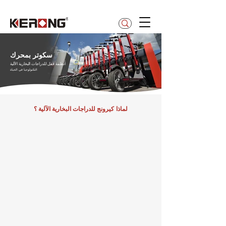
betty@kerong.hk
سكوتر بمحرك
أنظمة قفل للدراجات البخارية الآلية
التكنولوجيا في الحياة
لماذا كيرونج
؟
للدراجات البخارية الآلية