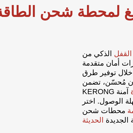
غ
لمحطة شحن الطاقة 
القفل
زات أمان متقدمة
خلال توفير طرق
ان مُحسّن، تضمن
ة
آمنة
KERONG
صول. اختر KERONG للحصول على حل قفل
ة
محطات
شحن
 الجديدة