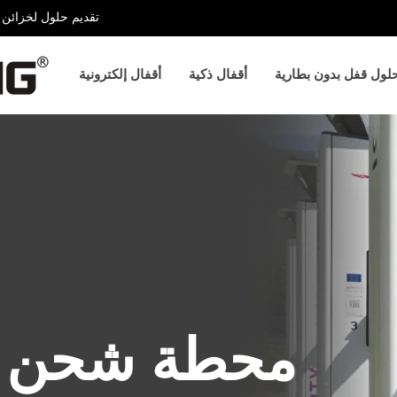
تقديم حلول لخزائن ا
لول قفل بدون بطارية
أقفال ذكية
أقفال إلكترونية
محطة شحن ا