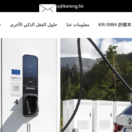
betty@kerong.hk
KR-S99A 的複本
معلومات عنا
حلول القفل الذكي الأخرى
ح