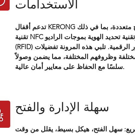
الاستخدامات
تدعم أقفال KERONG الذكية طرق فتح متعددة، بما في ذلك
تقنية NFC والبلوتوث وتقنية تحديد الهوية بموجات الراديو
(RFID) وكلمات المرور الرقمية. تلبي هذه المرونة تفضيلات
تلفة وظروفهم المختلفة، مما يضمن وصولاً
سلسًا مع الحفاظ على معايير أمان عالية.
سهلة الإدارة والفتح
يع: سهل الفتح، هيكل بسيط، يقلل من وقت