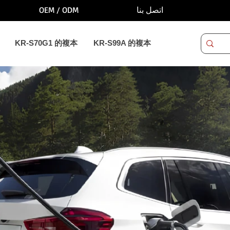
OEM / ODM
اتصل بنا
KR-S70G1 的複本
KR-S99A 的複本