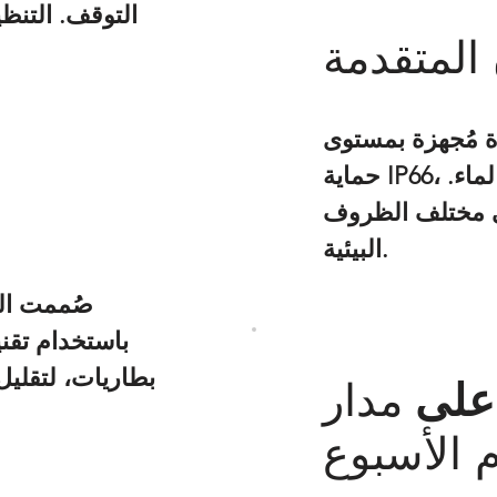
التوقف. التن
 المتقدمة
 مُجهزة بمستوى
حماية IP66، مما يوفر حماية قوية ضد تسرب الغبار والماء.
في مختلف الظروف
البيئية.
صُممت الع
باستخدام تقن
بطاريات، لتقليل 
على
مدار
 الأسبوع