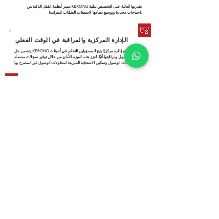
تتميز أنظمة القفل الذكية من KERONG بقدرتها العالية على التخصيص لتلبية
احتياجات محددة وتوسيع نطاقها لاستيعاب الطلبات المتزايدة.
الإدارة المركزية والمراقبة في الوقت الفعلي
يتضمن حل KERONG نظام إدارة مركزيًا يتيح للمسؤولين التحكم في أذونات
الوصول ومراقبتها آنيًا. تُعزز هذه الميزة الأمان من خلال توفير سجلات مفصلة
لأحداث الوصول وتمكين الاستجابة السريعة لمحاولات الوصول غير المصرح بها.
ميزات الأمان المتقدمة
للشاحنات
أقفالنا الذكية
مُجهزة بمستوى حماية IP66، مما يوفر حماية قوية ضد
تسرب الغبار والماء. صُممت الأقفال لتحمل الظروف الخارجية القاسية، مما يضمن
موثوقية طويلة الأمد ووقت توقف قصير. هذا يضمن حماية ممتلكاتك القيّمة في
مختلف الظروف البيئية.
خدمة
احترافية على
مدار الساعة طوال أيام الأسبوع
يتميز فريق مبيعات KERONG باحترافية عالية. فهم يمتلكون معرفةً متعمقةً بمنتجاتنا
واتجاهات السوق، مما يُمكّنهم من تقديم حلول مُصممة خصيصًا لتلبية احتياجاتكم.
فريقنا متاح على مدار الساعة طوال أيام الأسبوع لتقديم دعم سريع وفعال. سواءً
كانت لديكم أسئلة، أو تحتاجون إلى مساعدة، أو ترغبون في مناقشة فرص الأعمال،
فإن فريقنا المُتخصص هنا لضمان تجربة مُرضية.