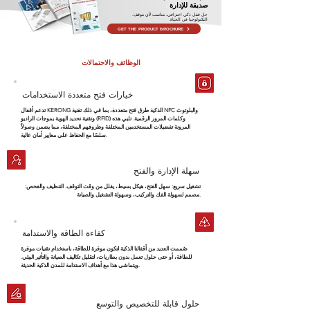
صديقة للإدارة
حل قفل ذكي احترافي، مناسب لأي موقف.
التكنولوجيا في الحياة.
GET THE PRODUCT BROCHURE
الوظائف والاحتمالات
خيارات فتح متعددة الاستخدامات
تدعم أقفال KERONG الذكية طرق فتح متعددة، بما في ذلك تقنية NFC والبلوتوث
وتقنية تحديد الهوية بموجات الراديو (RFID) وكلمات المرور الرقمية. تلبي هذه
المرونة تفضيلات المستخدمين المختلفة وظروفهم المختلفة، مما يضمن وصولاً
سلسًا مع الحفاظ على معايير أمان عالية.
سهلة الإدارة والفتح
تشغيل سريع: سهل الفتح، هيكل بسيط، يقلل من وقت التوقف. التنظيف والفحص:
مصمم لسهولة الفك والتركيب، وسهولة التشغيل والصيانة.
كفاءة الطاقة والاستدامة
صُممت العديد من أقفالنا الذكية لتكون موفرة للطاقة، باستخدام تقنيات موفرة
للطاقة، أو حتى حلول تعمل بدون بطاريات، لتقليل تكاليف الصيانة والتأثير البيئي.
ويتماشى هذا مع أهداف الاستدامة للمدن الذكية الحديثة.
حلول قابلة للتخصيص والتوسع