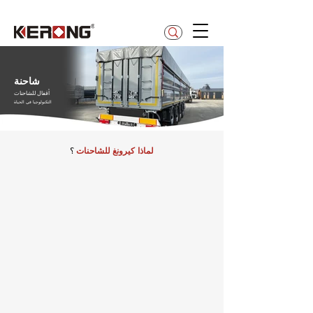
betty@kerong.hk
شاحنة
أقفال للشاحنات
التكنولوجيا في الحياة
لماذا كيرونغ
للشاحنات
؟