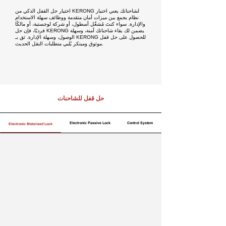
اختيار حل القفل الذكي من KERONG لشاحناتك يعني اختيار
نظام يجمع بين ميزات أمان متقدمة ووظائف سهلة الاستخدام
والإدارة. سواء كنتَ مُشغّل أسطول، أو شركة لوجستية، أو مالكًا
فرديًا، فإن حل KERONG يضمن لك بقاء شاحناتك آمنة، وسهلة
الوصول، وسهلة الإدارة. ثق بـ KERONG للحصول على حل قفل
موثوق ومبتكر يُلبي متطلبات النقل الحديث.
حل قفل للشاحنات
Electronic Passive Lock
Control System
Electronic Motorised Lock