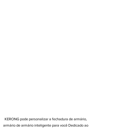
produto
Manufatura
Teste de
produto
Serviço pós-
venda
KERONG pode personalizar a fechadura de armário,
armário de armário inteligente para você Dedicado ao