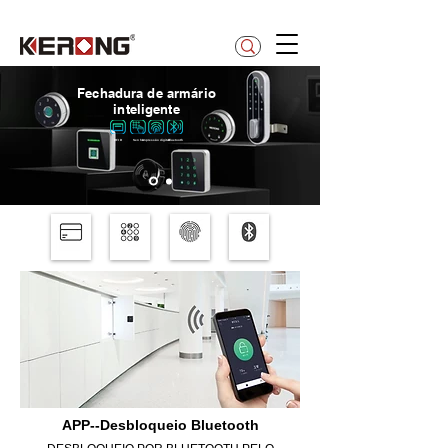
betty@kerong.hk
Fechadura de armário
inteligente
RFID
Senha
Impressão digital
Bluetooth
APP--Desbloqueio Bluetooth