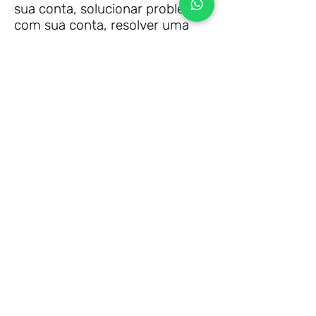
sua conta, solucionar problemas
com sua conta, resolver uma
disputa, cobrar taxas ou valores
devidos, pesquisar suas opiniões
por meio de pesquisas ou
questionários, enviar
atualizações sobre nossa
empresa ou conforme
necessário para entrar em
contato com você para fazer
cumprir nosso Contrato do
Usuário, as leis nacionais
aplicáveis e qualquer acordo que
possamos ter com você. Para
esses fins, podemos entrar em
contato com você por e-mail,
telefone, mensagens de texto e
correio postal.