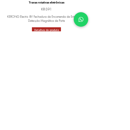
Travas rotativas eletrônicas
KR-S91
KERONG Electric 8V Fechadura de Encomenda de Entrega com
Detecção Magnética de Porta
Detalhes do produto
Travas à prova d'água
KR-S98A
Fechadura da porta do gabinete do freezer impermeável
KERONG
Detalhes do produto