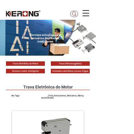
betty@kerong.hk
Fornece soluções para
armários de pacotes
inteligentes
Trava Eletrônica do Motor
Trava Eletromagnética
Sistema Locker Inteligente
Fechadura eletrônica à prova d'água
Trava Eletrônica do Motor
Hot Tags:
Cadeado Eletrônico de Motor
, China, fornecedores, fabricantes, fábrica,
personalizado