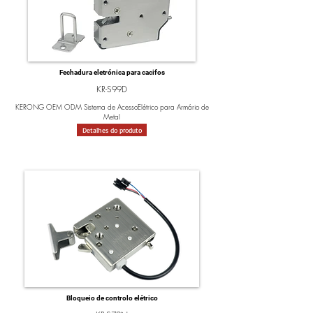
Fechadura eletrónica para cacifos
KR-S99D
KERONG OEM ODM Sistema de AcessoElétrico para Armário de
Metal
Detalhes do produto
Bloqueio de controlo elétrico