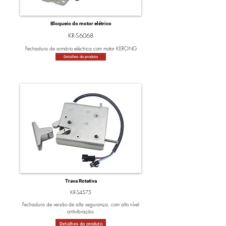
Bloqueio do motor elétrico
KR-S6068
Fechadura de armário eléctrica com motor KERONG
Detalhes do produto
Trava Rotativa
KR-S4575
Fechadura de versão de alta segurança, com alto nível
antivibração.
Detalhes do produto