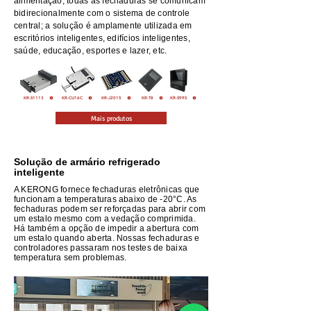
alimentação; todas as fechaduras se comunicam
bidirecionalmente com o sistema de controle
central; a solução é amplamente utilizada em
escritórios inteligentes, edifícios inteligentes,
saúde, educação, esportes e lazer, etc.
KR-J2015
KR-T8
KR-S99S
KR-S1113
KR-CU16C
Mais produtos
Solução de armário refrigerado
inteligente
A KERONG fornece fechaduras eletrônicas que
funcionam a temperaturas abaixo de -20°C. As
fechaduras podem ser reforçadas para abrir com
um estalo mesmo com a vedação comprimida.
Há também a opção de impedir a abertura com
um estalo quando aberta. Nossas fechaduras e
controladores passaram nos testes de baixa
temperatura sem problemas.