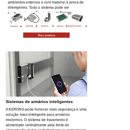
ambientes externos e com material à prova de
intempéries; Todo o sistema pode ser
comunicado por Bluetooth Low Energy.
KR-S79N
KR-M19-CL01
KR-LCU
FONTE DE ENERGIA
KR-S98A
Mais produtos
Sistemas de armários inteligentes
A KERONG pode fornecer mais segurança e uma
solução mais inteligente para armários
modernos. O sistema de travamento é
alimentado centralmente pela fonte de