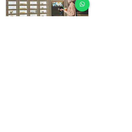
KR-S98A
KR-S70N
KR-M22-CL01
KR-CU16
LUZ UV
Mais produtos
Testes de Segurança e Confiabilidade
Teste de função
Teste de força de
Teste de névoa
Teste de vida
retenção
salina
profissional
Teste de
Teste de anti-batida
Teste de alta e baixa
Teste à prova de
envelhecimento
de força bruta
temperatura
roubo