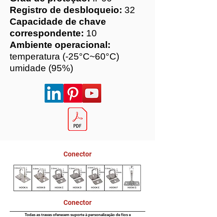
Registro de desbloqueio:
32
Capacidade de chave
correspondente:
10
Ambiente operacional:
temperatura (-25°C~60°C)
umidade (95%)
Conector
Conector
Todas as travas oferecem suporte à personalização de fios e