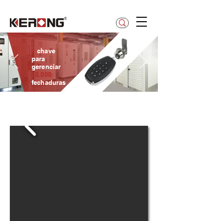
betty@kerong.hk
1
chave
para
gerenciar
10.000
fechaduras