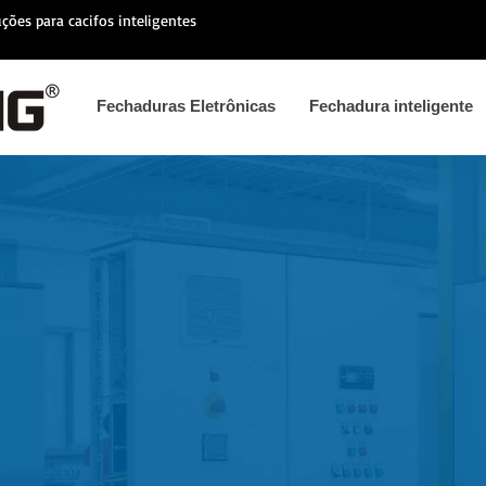
ções para cacifos inteligentes
Fechaduras Eletrônicas
Fechadura inteligente