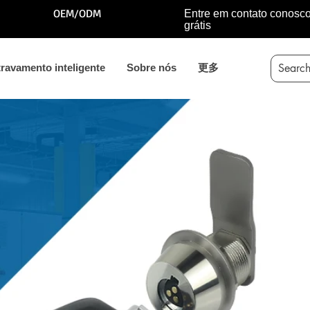
OEM/ODM
Entre em contato conosc
grátis
travamento inteligente
Sobre nós
更多