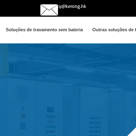
betty@kerong.hk
Soluções de travamento sem bateria
Outras soluções de 