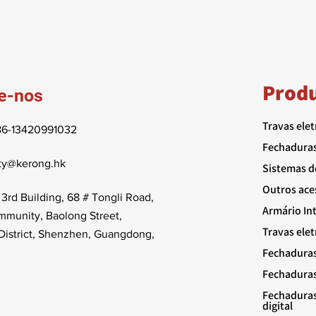
Prod
e-nos
Travas ele
6-13420991032
Fechaduras
ty@kerong.hk
Sistemas d
Outros ace
3rd Building, 68 # Tongli Road,
Armário In
munity, Baolong Street,
Travas ele
istrict, Shenzhen, Guangdong,
Fechaduras
Fechaduras
Fechaduras
digital