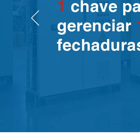
1
chave pa
gerenciar
fechadura