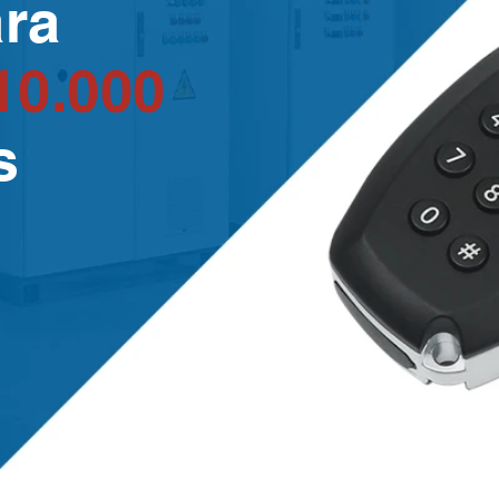
ra
10.000
s