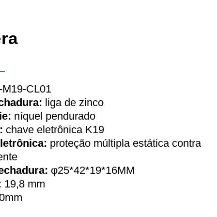
ra
-M19-CL01
echadura:
liga de zinco
ie:
níquel pendurado
:
chave eletrônica K19
letrônica:
proteção múltipla estática contra
ente
echadura:
φ25*42*19*16MM
:
19,8 mm
0mm