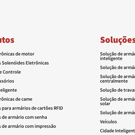
utos
Soluçõe
trônicas de motor
Solução de armár
inteligente
 Solenóides Eletrônicas
Solução de armár
e Controle
Solução de armár
ssórios
centralmente
teligente
Solução de trava
trônicas de came
Solução de armá
solar
 para armários de cartões RFID
Solução de armár
 de armário com senha
Veículos
 de armário com impressão
Cidade Inteligen